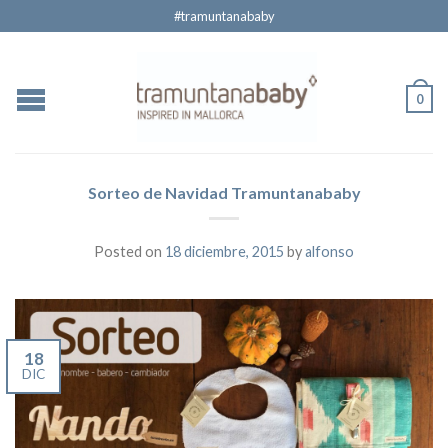
#tramuntanababy
0
Sorteo de Navidad Tramuntanababy
Posted on
18 diciembre, 2015
by
alfonso
18
DIC