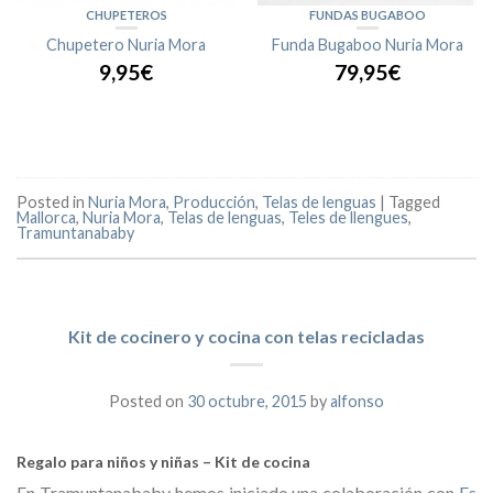
CHUPETEROS
FUNDAS BUGABOO
Chupetero Nuria Mora
Funda Bugaboo Nuria Mora
9,95€
79,95€
Posted in
Nuria Mora
,
Producción
,
Telas de lenguas
|
Tagged
Mallorca
,
Nuria Mora
,
Telas de lenguas
,
Teles de llengues
,
Tramuntanababy
Kit de cocinero y cocina con telas recicladas
Posted on
30 octubre, 2015
by
alfonso
Regalo para niños y niñas – Kit de cocina
En Tramuntanababy hemos iniciado una colaboración con
Es