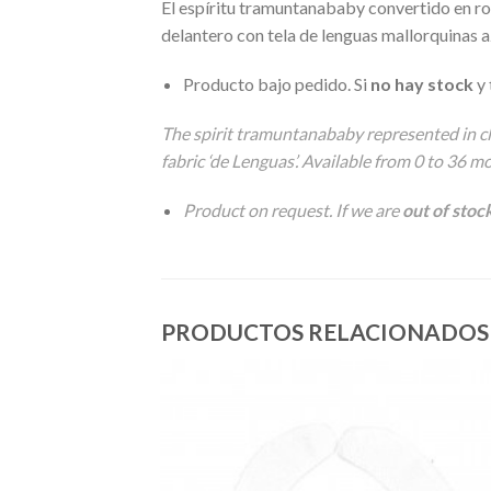
El espíritu tramuntanababy convertido en r
delantero con tela de lenguas mallorquinas a
Producto bajo pedido. Si
no hay stock
y 
The spirit tramuntanababy represented in cl
fabric ‘de Lenguas’. Available from 0 to 36 m
Product on request. If we are
out of stoc
PRODUCTOS RELACIONADOS