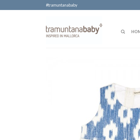
#tramuntanababy
HO