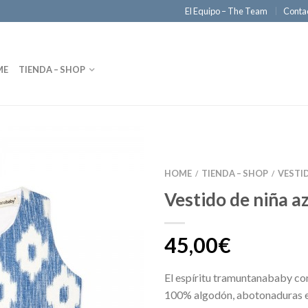
El Equipo – The Team
Conta
ME
TIENDA – SHOP
HOME
TIENDA – SHOP
VESTI
/
/
Vestido de niña a
45,00€
El espíritu tramuntanababy con
100% algodón, abotonaduras e