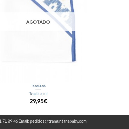
AGOTADO
TOALLAS
CA
Toalla azul
Capo
29,95€
1 71 89 46 Email: pedidos@tramuntanababy.com