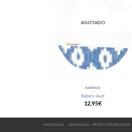
O
AGOTADO
BABEROS
Babero Auzl
12,95€
AVISO LEGAL
AVISO LEGAL – PROTECCIÓN DE DATOS