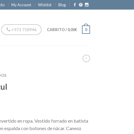
cto
My Account
Wishlist
Blog
+971 718946
CARRITO
/
0,00€
0
DOS
zul
vertido en ropa. Vestido forrado en batista
n espalda con botones de nácar. Canesú