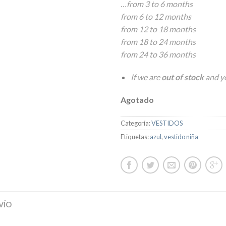
…from 3 to 6 months
from 6 to 12 months
from 12 to 18 months
from 18 to 24 months
from 24 to 36 months
If we are
out of stock
and yo
Agotado
Categoría:
VESTIDOS
Etiquetas:
azul
,
vestido niña
VÍO