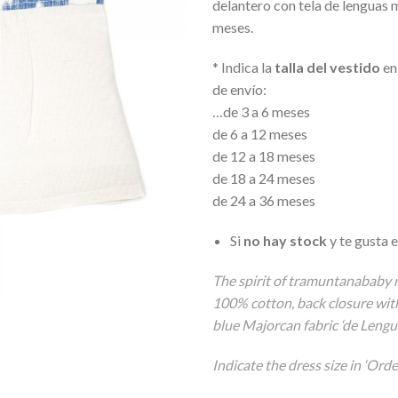
delantero con tela de lenguas m
meses.
* Indica la
talla del vestido
en
de envío:
…de 3 a 6 meses
de 6 a 12 meses
de 12 a 18 meses
de 18 a 24 meses
de 24 a 36 meses
Si
no hay stock
y te gusta 
The spirit of tramuntanababy re
100% cotton, back closure with
blue Majorcan fabric ‘de Lengu
Indicate the dress size in ‘Orde