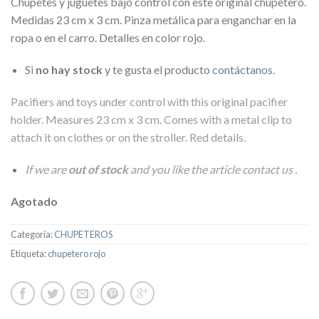
Chupetes y juguetes bajo control con este original chupetero.
Medidas 23 cm x 3 cm. Pinza metálica para enganchar en la
ropa o en el carro. Detalles en color rojo.
Si
no hay stock
y te gusta el producto
contáctanos
.
Pacifiers and toys under control with this original pacifier
holder. Measures 23 cm x 3 cm. Comes with a metal clip to
attach it on clothes or on the stroller. Red details.
If we are
out of stock
and you like the article
contact us
.
Agotado
Categoría:
CHUPETEROS
Etiqueta:
chupetero rojo