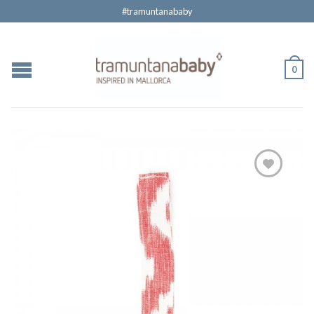
#tramuntanababy
0